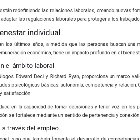
 están redefiniendo las relaciones laborales, creando nuevas f
daptar las regulaciones laborales para proteger a los trabajad
ienestar individual
 en los últimos años, a medida que las personas buscan una m
emuneración económica, tiene un impacto profundo en el bienestar
n el ámbito laboral
cólogos Edward Deci y Richard Ryan, proporciona un marco valio
dades psicológicas básicas: autonomía, competencia y relación.
 satisfacción.
aduce en la capacidad de tomar decisiones y tener voz en los p
ación se fortalece mediante un sentido de pertenencia y conexión
a través del empleo
cional, sino que también fomenta el desarrollo de competencia