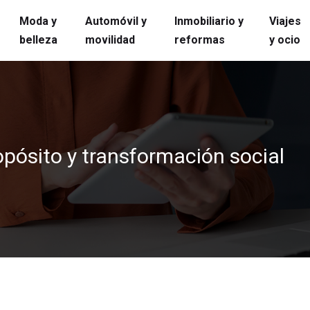
Moda y
Automóvil y
Inmobiliario y
Viajes
belleza
movilidad
reformas
y ocio
pósito y transformación social