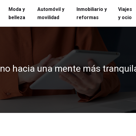
Moda y
Automóvil y
Inmobiliario y
Viajes
belleza
movilidad
reformas
y ocio
mino hacia una mente más tranquil