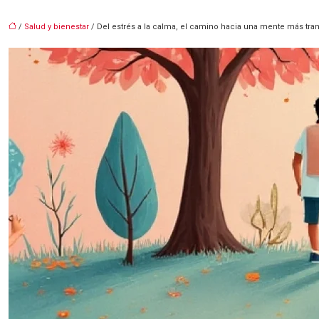
/
Salud y bienestar
/ Del estrés a la calma, el camino hacia una mente más tran