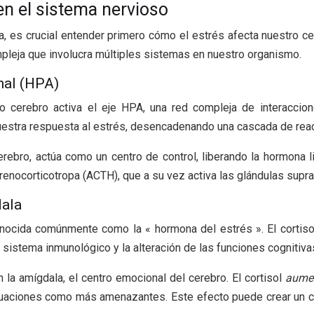
en el sistema nervioso
s crucial entender primero cómo el estrés afecta nuestro cer
pleja que involucra múltiples sistemas en nuestro organismo.
enal (HPA)
cerebro activa el eje HPA, una red compleja de interacciones
uestra respuesta al estrés, desencadenando una cascada de reac
rebro, actúa como un centro de control, liberando la hormona li
drenocorticotropa (ACTH), que a su vez activa las glándulas supra
dala
onocida comúnmente como la « hormona del estrés ». El cortisol
sistema inmunológico y la alteración de las funciones cognitiva
 la amígdala, el centro emocional del cerebro. El cortisol
aumen
ituaciones como más amenazantes. Este efecto puede crear un ci